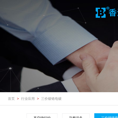
首页
行业应用
三价镀铬电镀
>
>
真空烧结炉
染整设备
三价镀铬